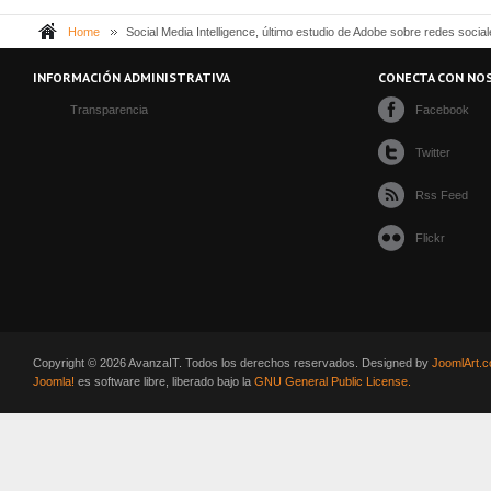
Home
Social Media Intelligence, último estudio de Adobe sobre redes socia
INFORMACIÓN ADMINISTRATIVA
CONECTA CON NO
Transparencia
Facebook
Twitter
Rss Feed
Flickr
Copyright © 2026 AvanzaIT. Todos los derechos reservados. Designed by
JoomlArt.
Joomla!
es software libre, liberado bajo la
GNU General Public License.